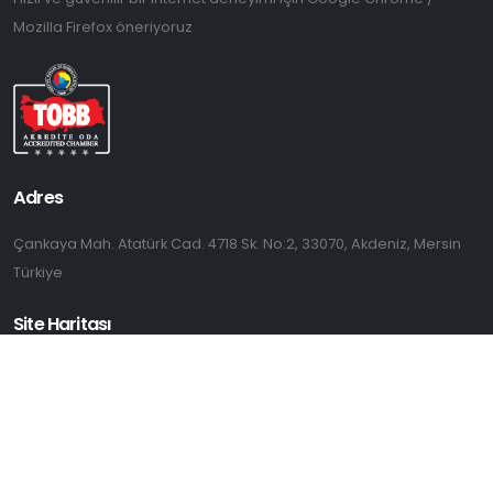
Mozilla Firefox öneriyoruz
Adres
Çankaya Mah. Atatürk Cad. 4718 Sk. No:2, 33070, Akdeniz, Mersin
Türkiye
Site Haritası
Bize Ulaşın;
0324 238 95 00
0324 231 96 97