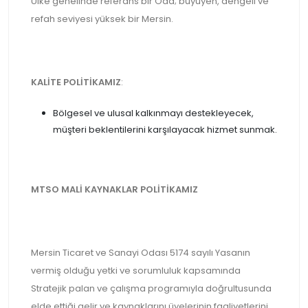
Ülke genelinde referans bir Oda; büyüyen, dengeli ve
refah seviyesi yüksek bir Mersin.
KALİTE POLİTİKAMIZ
:
Bölgesel ve ulusal kalkınmayı destekleyecek,
müşteri beklentilerini karşılayacak hizmet sunmak.
MTSO MALİ KAYNAKLAR POLİTİKAMIZ
Mersin Ticaret ve Sanayi Odası 5174 sayılı Yasanın
vermiş olduğu yetki ve sorumluluk kapsamında
Stratejik palan ve çalışma programıyla doğrultusunda
elde ettiği gelir ve kaynaklarını üyelerinin faaliyetlerini