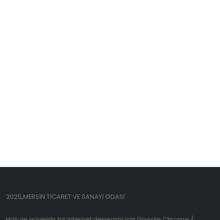
2025,MERSİN TİCARET VE SANAYİ ODASI
Hızlı ve güvenilir bir internet deneyimi için Google Chrome /