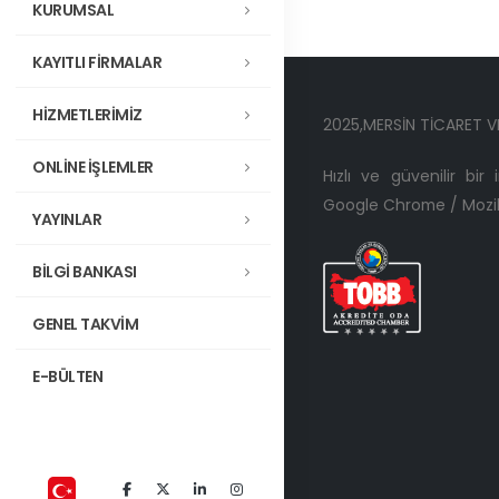
KURUMSAL
KAYITLI FİRMALAR
HİZMETLERİMİZ
2025,MERSİN TİCARET V
ONLİNE İŞLEMLER
Hızlı ve güvenilir bir
Google Chrome / Mozill
YAYINLAR
BİLGİ BANKASI
GENEL TAKVİM
E-BÜLTEN