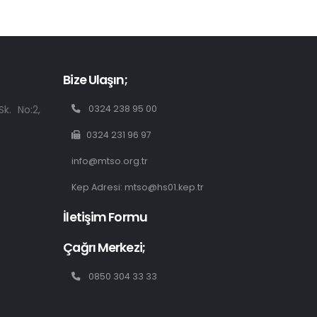
Bize Ulaşın;
k. No:2,
0324 238 95 00
0324 231 96 97
info@mtso.org.tr
Kep Adresi: mtso@hs01.kep.tr
İletişim Formu
Çağrı Merkezi;
0850 304 33 33