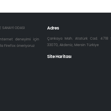
Adres
E SANAYİ ODASI
Çankaya Mah. Atatürk Cad. 4718 S
 internet deneyimi için
33070, Akdeniz, Mersin Türkiye
a Firefox öneriyoruz
Site Haritası