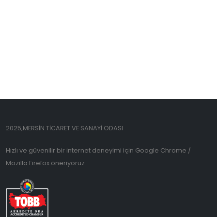
2025,MERSİN TİCARET VE SANAYİ ODASI
Hızlı ve güvenilir bir internet deneyimi için Google Chrome /
Mozilla Firefox öneriyoruz