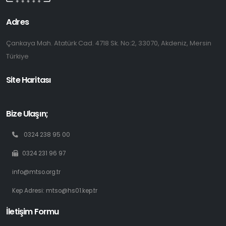
Adres
Çankaya Mah. Atatürk Cad. 4718 Sk. No:2, 33070, Akdeniz, Mersin
Türkiye
Site Haritası
Bize Ulaşın;
0324 238 95 00
0324 231 96 97
info@mtso.org.tr
Kep Adresi: mtso@hs01.kep.tr
İletişim Formu