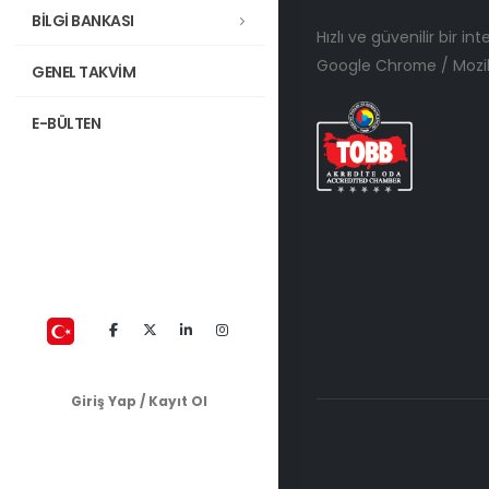
BİLGİ BANKASI
Hızlı ve güvenilir bir in
Google Chrome / Mozill
GENEL TAKVİM
E-BÜLTEN
Giriş Yap / Kayıt Ol