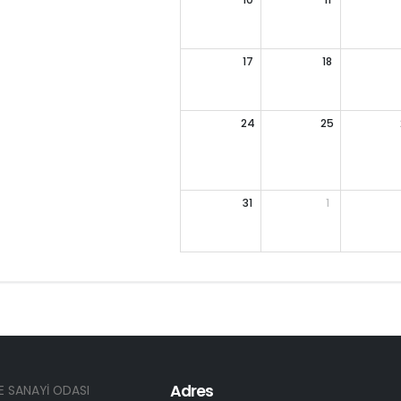
17
18
24
25
31
1
Adres
E SANAYİ ODASI