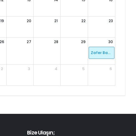
19
20
21
22
23
26
27
28
29
30
Zafer Bayramı
2
3
4
5
6
Bize Ulaşın;