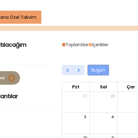
Bana Özel Takvim
atılacağım
Toplantılar
İçerikler
Bugün
nız
Pzt
Sal
Çar
antılar
27
28
3
4
10
11