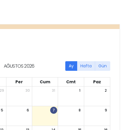
AĞUSTOS 2026
Ay
Hafta
Gün
Per
Cum
Cmt
Paz
29
30
31
1
2
5
6
7
8
9
12
13
14
15
16