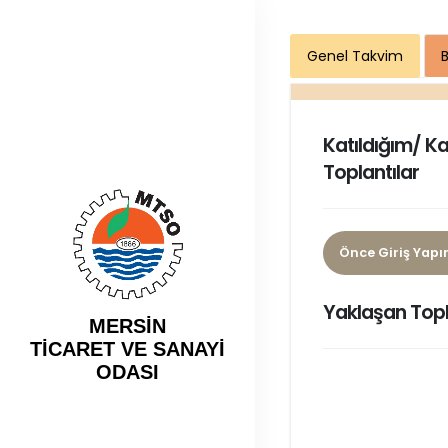
Genel Takvim
Katıldığım/ K
Toplantılar
Önce Giriş Yapı
Yaklaşan Topl
MERSİN
TİCARET VE SANAYİ
ODASI