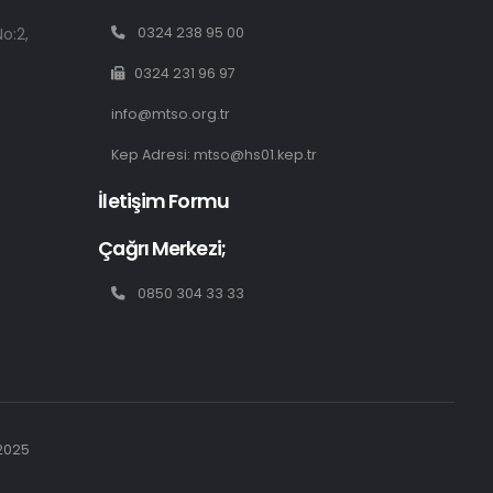
o:2,
0324 238 95 00
0324 231 96 97
info@mtso.org.tr
Kep Adresi: mtso@hs01.kep.tr
İletişim Formu
Çağrı Merkezi;
0850 304 33 33
 2025