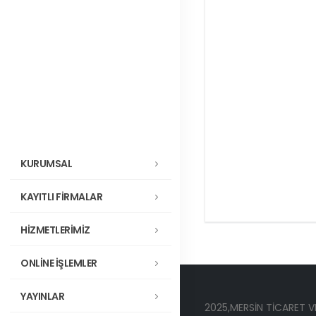
KURUMSAL
KAYITLI FİRMALAR
HİZMETLERİMİZ
ONLİNE İŞLEMLER
YAYINLAR
2025,MERSİN TİCARET V