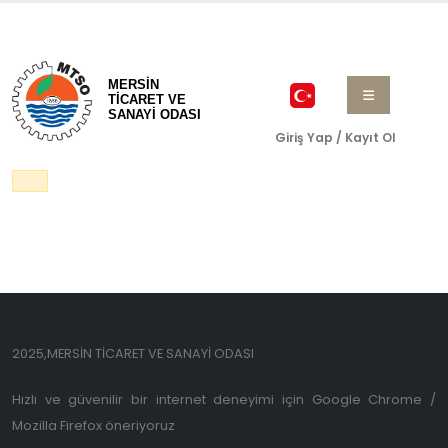
MERSİN
TİCARET VE
SANAYİ ODASI
Giriş Yap / Kayıt Ol
2025,MERSİN TİCARET VE SANAYİ ODASI
Hızlı ve güvenilir bir internet deneyimi için Google Chrome /
Mozilla Firefox öneriyoruz