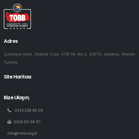
Adres
Çankaya Mah. Atatürk Cad. 4718 Sk. No:2, 33070, Akdeniz, Mersin
Türkiye
Site Haritası
Bize Ulaşın;
0324 238 95 00
0324 231 96 97
info@mtso.org.tr