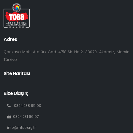
Adres
Çankaya Mah. Atatürk Cad. 4718 Sk. No:2, 33070, Akdeniz, Mersin
Türkiye
Site Haritası
Bize Ulaşın;
0324 238 95 00
0324 231 96 97
info@mtso.org.tr