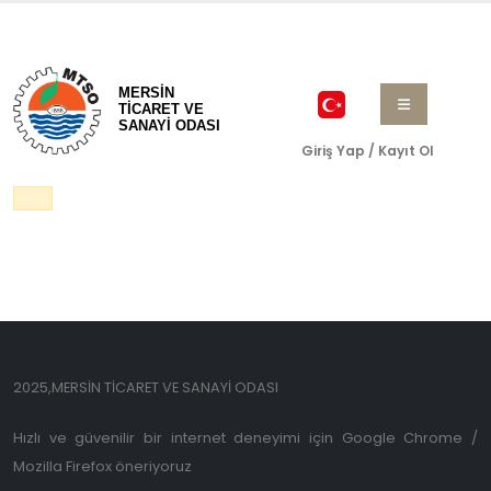
MERSİN
TİCARET VE
SANAYİ ODASI
Giriş Yap / Kayıt Ol
2025,MERSİN TİCARET VE SANAYİ ODASI
Hızlı ve güvenilir bir internet deneyimi için Google Chrome /
Mozilla Firefox öneriyoruz