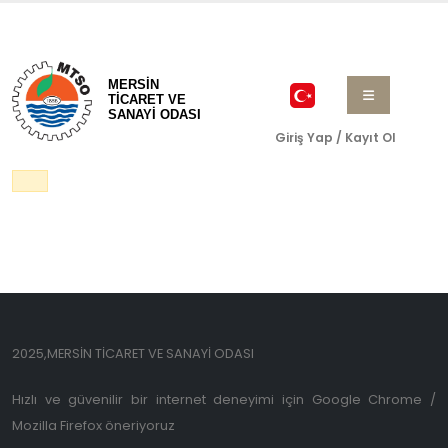
MERSİN
TİCARET VE
SANAYİ ODASI
Giriş Yap / Kayıt Ol
2025,MERSİN TİCARET VE SANAYİ ODASI
Hızlı ve güvenilir bir internet deneyimi için Google Chrome /
Mozilla Firefox öneriyoruz