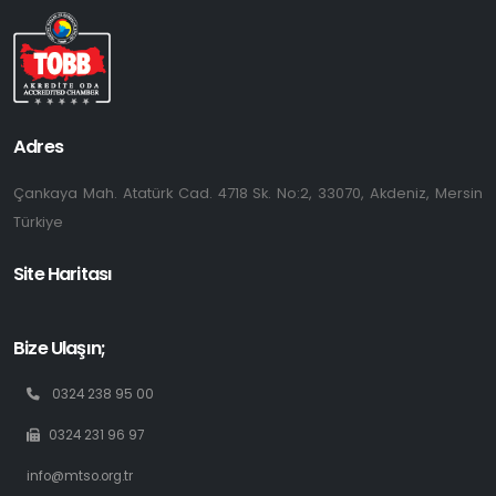
Adres
Çankaya Mah. Atatürk Cad. 4718 Sk. No:2, 33070, Akdeniz, Mersin
Türkiye
Site Haritası
Bize Ulaşın;
0324 238 95 00
0324 231 96 97
info@mtso.org.tr